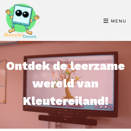
MENU
Ontdek de leerzame
wereld van
Kleutereiland!